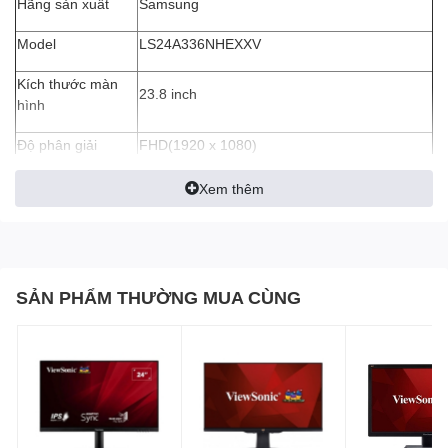
Hãng sản xuất
Samsung
Model
LS24A336NHEXXV
Kích thước màn
23.8 inch
hình
Độ phân giải
FHD(1920 x 1080)
Tỉ lệ
16:9
Xem thêm
Tấm nền màn
VA
hình
Độ sáng
250 cd/㎡
SẢN PHẨM THƯỜNG MUA CÙNG
Màu sắc hiển thị
Max 16.7M
Độ tương phản
3000:1(Typical)
Tần số quét
60Hz
D-Sub