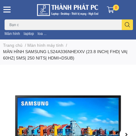
0
Màn hình
laptop
loa ...
Trang chủ
/
Màn hình máy tính
/
MÀN HÌNH SAMSUNG LS24A336NHEXXV (23.8 INCH| FHD| VA|
60HZ| 5MS| 250 NITS| HDMI+DSUB)