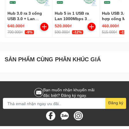
Hub 3.0 ra 3 cổng
Hub 5 in 1 USB ra
Hub USB 3.0 t
USB 3.0 + Lan
Lan 1000Mbps 3
hợp cổng Mạ
Gigabit 1000Mbps
Cổng USB 3.0
Gigabit 10/100
640.000₫
520.000₫
460.000₫
Ugreen 60719
Ugreen 60554
1000Mbps Ug
700.000₫
590.000₫
515.000₫
-9%
-12%
-11%
20265
SẢN PHẨM CÙNG PHÂN KHÚC GIÁ
Bạn muốn nhận khuyến mãi
đặc biệt? Đăng ký ngay.
Đăng ký