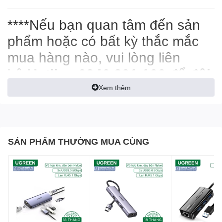
****Nếu bạn quan tâm đến sản
phẩm hoặc có bất kỳ thắc mắc
mua hàng nào, vui lòng liên
hệ
Hotline 0946.801.166
để đội
ngũ
Thành Phát Computer
có
Xem thêm
thể tư vấn và hỗ trợ bạn sớm
nhất!
SẢN PHẨM THƯỜNG MUA CÙNG