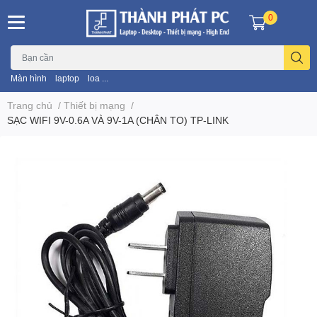
0
Màn hình
laptop
loa ...
Trang chủ
/
Thiết bị mạng
/
SẠC WIFI 9V-0.6A VÀ 9V-1A (CHÂN TO) TP-LINK