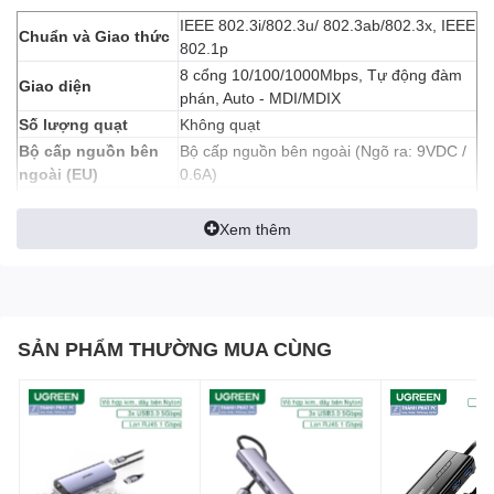
IEEE 802.3i/802.3u/ 802.3ab/802.3x, IEEE
Chuẩn và Giao thức
802.1p
8 cổng 10/100/1000Mbps, Tự động đàm
Giao diện
phán, Auto - MDI/MDIX
Số lượng quạt
Không quạt
Bộ cấp nguồn bên
Bộ cấp nguồn bên ngoài (Ngõ ra: 9VDC /
ngoài (EU)
0.6A)
Hệ thống nguồn
LED báo hiệu
Báo hiệu Liên Kết/ Hoạt động tích hợp
Xem thêm
trên mỗi cổng RJ-45
Kích thước ( R x D x
6.2 x 3.9 x 1.0 in. (158 x 99.1x 25 mm)
C )
Tiêu thụ điện tối đa
3.7W(220V/50Hz)
SẢN PHẨM THƯỜNG MUA CÙNG
Max Heat
12.617 Btu/hr
Dissipation
Tốc độ chuyển gói
11.9 Mpps
Bảng địa chỉ MAC
4K
Bộ nhớ đệm gói
1.5 Mb
Khung Jumbo
16 KB