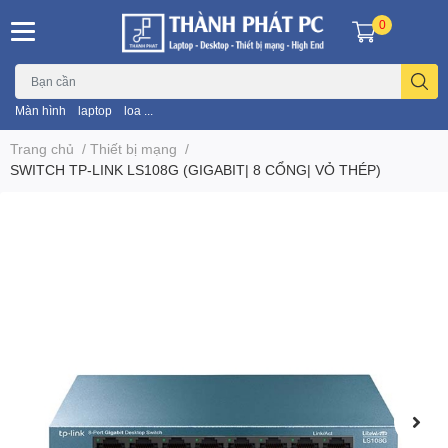
0
Màn hình
laptop
loa ...
Trang chủ
/
Thiết bị mạng
/
SWITCH TP-LINK LS108G (GIGABIT| 8 CỔNG| VỎ THÉP)