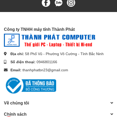
Công ty TNHH máy tính Thành Phát
Địa chỉ:
58 Phố Vũ - Phường Võ Cường - Tỉnh Bắc Ninh
Số điện thoại:
0946801166
Email:
thanhphatbn23@gmail.com
Về chúng tôi
Bộ khuếch đại HDMI 70m qua cáp mạng Ugreen 20519 là thiết bị
cao cấp cung cấp giải pháp đi dây HDMI ở cự ly xa với khả năng
Chính sách
truyền tải tín hiệu HD với chiều dài lên đến 50m thông qua sợi