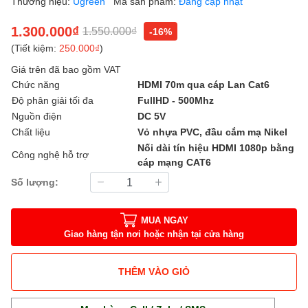
Thương hiệu:
Ugreen
Mã sản phẩm:
Đang cập nhật
1.300.000₫
1.550.000₫
-16%
(Tiết kiệm:
250.000₫
)
Giá trên đã bao gồm VAT
Chức năng
HDMI 70m qua cáp Lan Cat6
Độ phân giải tối đa
FullHD - 500Mhz
Nguồn điện
DC 5V
Chất liệu
Vỏ nhựa PVC, đầu cắm mạ Nikel
Nối dài tín hiệu HDMI 1080p bằng
Công nghệ hỗ trợ
cáp mạng CAT6
Số lượng:
MUA NGAY
Giao hàng tận nơi hoặc nhận tại cửa hàng
THÊM VÀO GIỎ