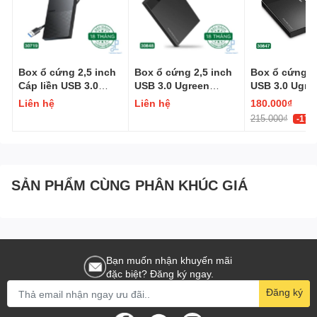
không hỗ trợ Switch mạng)
Nguồn cấp:
5V
Vỏ kim loại, màu xám
Box ổ cứng 2,5 inch
Box ổ cứng 2,5 inch
Box ổ cứng 2
Cáp liền USB 3.0
USB 3.0 Ugreen
USB 3.0 Ugre
Ugreen 30719
30848
30847
Liên hệ
Liên hệ
180.000₫
215.000₫
-17%
SẢN PHẨM CÙNG PHÂN KHÚC GIÁ
Bạn muốn nhận khuyến mãi
đặc biệt? Đăng ký ngay.
Đăng ký