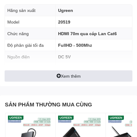
Hãng sản xuất
Ugreen
Model
20519
Chức năng
HDMI 70m qua cáp Lan Cat6
Độ phân giải tối đa
FullHD - 500Mhz
Nguồn điện
DC 5V
Chất liệu
Vỏ nhựa PVC, đầu cắm mạ Nikel
Tính năng:
Nối dài tín hiệu HDMI 1080p bằng cáp mạng
Xem thêm
Nối dài tín hiệu HDMI 1080p bằng
CAT6
Công nghệ hỗ trợ
cáp mạng CAT6
Chiều dài:
70m
Hỗ trợ trình chiếu hình ảnh FullHD 1080P, hỗ trợ 3D, có âm
thanh.
SẢN PHẨM THƯỜNG MUA CÙNG
Cáp CAT6:
Yêu cầu cáp chất lượng tốt lõi chuẩn đồng (
cáp
kém chất lượng sẽ không chạy), bấm đầu cáp chuẩn B
Hỗ trợ cáp HDMI đầu vào 10M, HDMI đầu ra 10M, bạn nên
chọn Cáp HDMI loại tốt.
Bộ sản phẩm bao gồm 1 phát và 1 nhận
(cắm trực tiếp