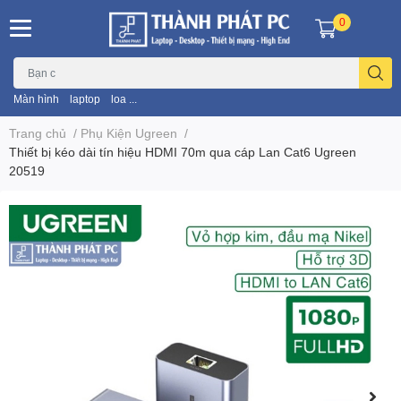
0
Màn hình
laptop
loa ...
Trang chủ
/
Phụ Kiện Ugreen
/
Thiết bị kéo dài tín hiệu HDMI 70m qua cáp Lan Cat6 Ugreen
20519