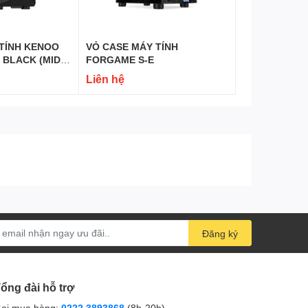
VỎ CASE MÁY TÍNH
- BLACK (MID
FORGAME S-E
ĐEN)
Liên hệ
Đăng ký
ổng đài hỗ trợ
ọi mua hàng:
0222.3893868
(8h-20h)