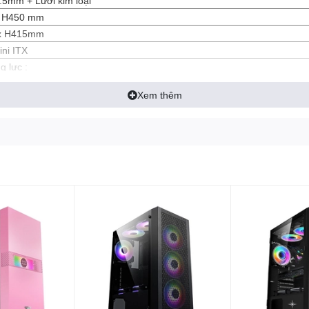
.5mm + Lưới kim loại
x H450 mm
 x H415mm
ni ITX
g lực :
m ( Mặt trước ) Tùy chọn Fan 12cm (mặt sau) + Tùy chọn Fan 12cm x2
Xem thêm
ắp dưới
USB 2.0x2, Audio