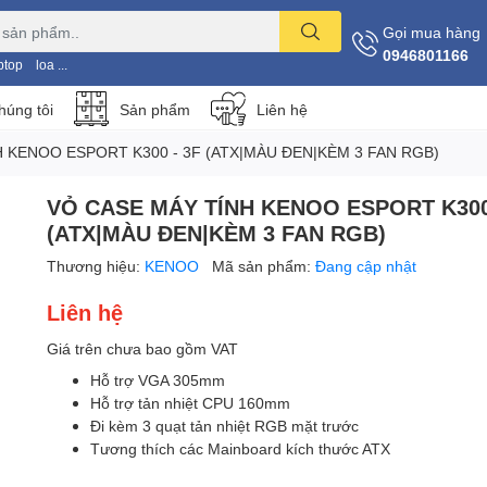
Gọi mua hàng
0946801166
ptop
loa ...
húng tôi
Sản phẩm
Liên hệ
 KENOO ESPORT K300 - 3F (ATX|MÀU ĐEN|KÈM 3 FAN RGB)
VỎ CASE MÁY TÍNH KENOO ESPORT K300
(ATX|MÀU ĐEN|KÈM 3 FAN RGB)
Thương hiệu:
KENOO
Mã sản phẩm:
Đang cập nhật
Liên hệ
Giá trên chưa bao gồm VAT
Hỗ trợ VGA 305mm
Hỗ trợ tản nhiệt CPU 160mm
Đi kèm 3 quạt tản nhiệt RGB mặt trước
Tương thích các Mainboard kích thước ATX