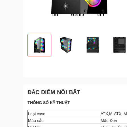
ĐẶC ĐIỂM NỔI BẬT
THÔNG SỐ KỸ THUẬT
Loại case
ATX,M-ATX, Mi
Màu sắc
Mầu Đen