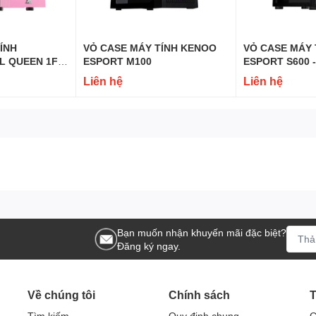
VỎ CASE MÁY TÍNH KENOO
VỎ CASE MÁY TÍNH KENOO
ESPORT M100
ESPORT S600 
TOWER| MÀU 
Liên hệ
Liên hệ
Bạn muốn nhận khuyến mãi đặc biệt?
Đăng ký ngay.
Về chúng tôi
Chính sách
T
Tìm kiếm
Quy định chung
G