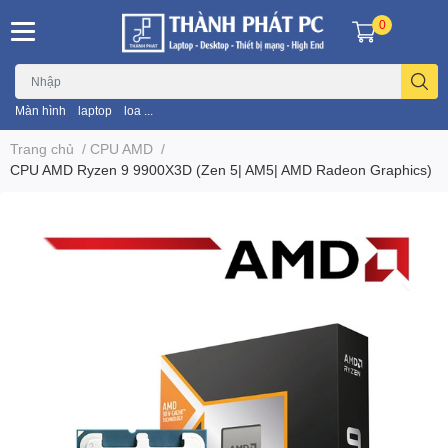
0
Màn hình
laptop
loa ...
Trang chủ
/
CPU AMD
/
CPU AMD Ryzen 9 9900X3D (Zen 5| AM5| AMD Radeon Graphics)