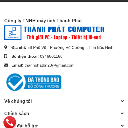
Hỗ trợ số kênh bộ nhớ
2
Công ty TNHH máy tính Thành Phát
Hỗ trợ công nghệ ảo
Có
hóa
Địa chỉ:
58 Phố Vũ - Phường Võ Cường - Tỉnh Bắc Ninh
Nhân đồ họa tích hợp
Intel UHD Graphics 730
Số điện thoại:
0946801166
Tốc độ GPU tích hợp
Email:
thanhphatbn23@gmail.com
350 MHz
cơ bản
Tốc độ GPU tích hợp
1.3 GHz
tối đa
Về chúng tôi
Phiên bản PCI Express
4.0
Chính sách
Số lane PCI Express
20
Tổng đài hỗ trợ