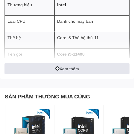
Thương hiệu
Intel
Loại CPU
Dành cho máy bàn
Thế hệ
Core i5 Thế hệ thứ 11
Tên gọi
Core i5-11400
Xem thêm
CHI TIẾT
Socket
LGA 1200
SẢN PHẨM THƯỜNG MUA CÙNG
Tên thế hệ
Rocket Lake
Số nhân
6