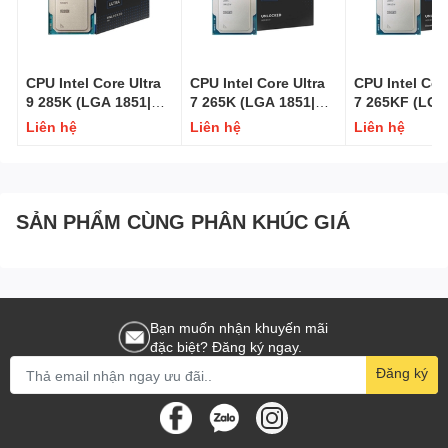
Số luồng
12
CPU Intel Core Ultra
CPU Intel Core Ultra
CPU Intel Cor
9 285K (LGA 1851|
7 265K (LGA 1851|
7 265KF (LGA
Tốc độ cơ bản
2.6 GHz
Intel Graphics)
Intel Graphics)
Arrow Lake)
Liên hệ
Liên hệ
Liên hệ
Tốc độ tối đa
4.4 GHz
Cache
12MB
SẢN PHẨM CÙNG PHÂN KHÚC GIÁ
Tiến trình sản xuất
14nm
Hỗ trợ 64-bit
Có
Bạn muốn nhận khuyến mãi
đặc biệt? Đăng ký ngay.
Đăng ký
Hỗ trợ Siêu phân luồng
Không
Hỗ trợ bộ nhớ
DDR4 3200 MHz