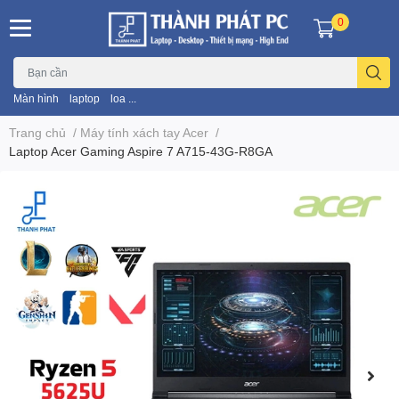
0
Màn hình
laptop
loa ...
Trang chủ
/
Máy tính xách tay Acer
/
Laptop Acer Gaming Aspire 7 A715-43G-R8GA