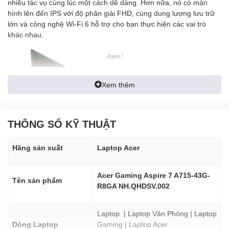
nhiều tác vụ cùng lúc một cách dễ dàng. Hơn nữa, nó có màn
hình lên đến IPS với độ phân giải FHD, cùng dung lượng lưu trữ
lớn và công nghệ Wi-Fi 6 hỗ trợ cho bạn thực hiện các vai trò
khác nhau.
Xem thêm
THÔNG SỐ KỸ THUẬT
Hãng sản xuất
Laptop Acer
Hiệu năng mạnh mẽ
Laptop Acer Aspire 7 sử dụng bộ xử lý Intel Core-H thế hệ thứ 10
mạnh mẽ cùng card đồ họa GTX 16 series cho phép bạn xử lý
Acer Gaming Aspire 7 A715-43G-
Tên sản phẩm
nhiều tác vụ cùng lúc một cách dễ dàng.
R8GA NH.QHDSV.002
Laptop | Laptop Văn Phòng | Laptop
Dòng Laptop
Gaming | Laptop Acer