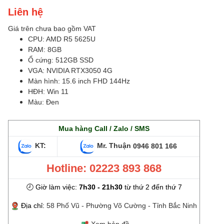
Liên hệ
Giá trên chưa bao gồm VAT
CPU: AMD R5 5625U
RAM: 8GB
Ổ cứng: 512GB SSD
VGA: NVIDIA RTX3050 4G
Màn hình: 15.6 inch FHD 144Hz
HĐH: Win 11
Màu: Đen
Mua hàng Call / Zalo / SMS
KT:
Mr. Thuận
0946 801 166
Hotline: 02223 893 868
🕗 Giờ làm việc:
7h30 - 21h30
từ thứ 2 đến thứ 7
Địa chỉ:
58 Phố Vũ - Phường Võ Cường - Tỉnh Bắc Ninh
Xem bản đồ