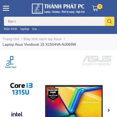
0
Màn hình
laptop
loa ...
Trang chủ
/
Máy tính xách tay Asus
/
Laptop Asus Vivobook 15 X1504VA-NJ069W