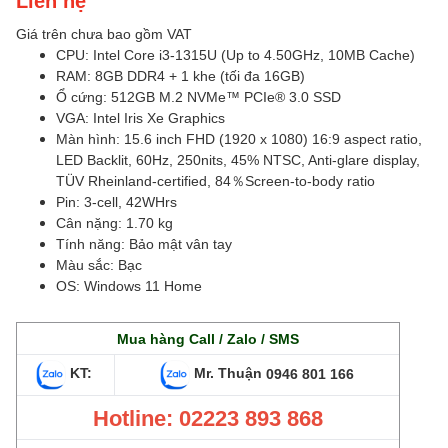
Giá trên chưa bao gồm VAT
CPU: Intel Core i3-1315U (Up to 4.50GHz, 10MB Cache)
RAM: 8GB DDR4 + 1 khe (tối đa 16GB)
Ổ cứng: 512GB M.2 NVMe™ PCIe® 3.0 SSD
VGA: Intel Iris Xe Graphics
Màn hình: 15.6 inch FHD (1920 x 1080) 16:9 aspect ratio,
LED Backlit, 60Hz, 250nits, 45% NTSC, Anti-glare display,
TÜV Rheinland-certified, 84％Screen-to-body ratio
Pin: 3-cell, 42WHrs
Cân nặng: 1.70 kg
Tính năng: Bảo mật vân tay
Màu sắc: Bạc
OS: Windows 11 Home
Mua hàng Call / Zalo / SMS
KT:
Mr. Thuận
0946 801 166
Hotline: 02223 893 868