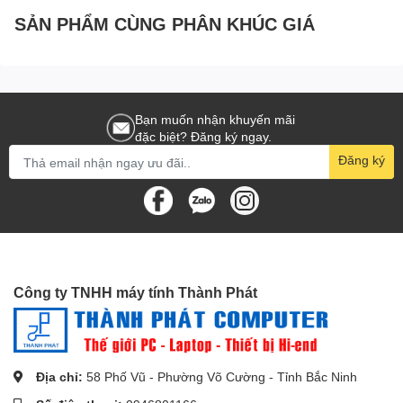
SẢN PHẨM CÙNG PHÂN KHÚC GIÁ
Kích thước
19.56 x 321.9 x 210.8 (mm)
Trọng lượng
1.52 Kg
Bạn muốn nhận khuyến mãi
đặc biệt? Đăng ký ngay.
Đăng ký
Được hỗ trợ màn hình xoay gập 360 độ giúp người dùng có thể
thao tác mượt mà dễ dàng điều khiển và thực hiện việc chia sẻ
thông tin dễ dàng. Tính năng cảm ứng của HP được trang bị trên
chiếc laptop này giúp nâng cao năng suất làm việc được tốt hơn.
Hiệu năng ổn định, xử lý mượt mà mọi tác vụ
Laptop HP 14 es1013dx sử dụng bộ vi xử lý Intel Core Ultra 5
Công ty TNHH máy tính Thành Phát
120U mới nhất đến từ nhà Intel mang đến hiệu suất tối ưu nhất,
khả năng đồ họa cao và tiết kiệm pin. Được trang bị 10 nhân, 12
luồng mức xung nhịp tối đa 5.0 GHz nhờ công nghệ Turbo Boost
và bộ nhớ đệm 12MB Cache.
Địa chỉ:
58 Phố Vũ - Phường Võ Cường - Tỉnh Bắc Ninh
Được trang bị bộ nhớ RAM 8GB DDR4 với tốc độ bus RAM