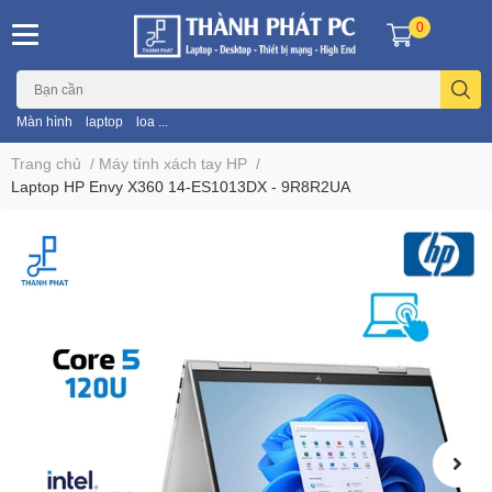
0
Màn hình
laptop
loa ...
Trang chủ
/
Máy tính xách tay HP
/
Laptop HP Envy X360 14-ES1013DX - 9R8R2UA