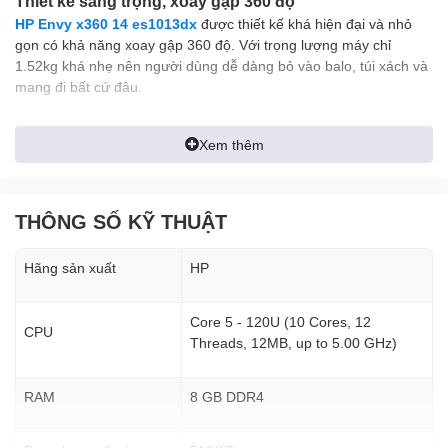
Thiết kế sang trọng, xoay gập 360 độ
HP Envy x360 14 es1013dx
được thiết kế khá hiện đại và nhỏ
gọn có khả năng xoay gập 360 độ. Với trọng lượng máy chỉ
1.52kg khá nhẹ nên người dùng dễ dàng bỏ vào balo, túi xách và
mang đi bất cứ đâu.
Xem thêm
THÔNG SỐ KỸ THUẬT
Hãng sản xuất
HP
Core 5 - 120U (10 Cores, 12
CPU
Threads, 12MB, up to 5.00 GHz)
RAM
8 GB DDR4