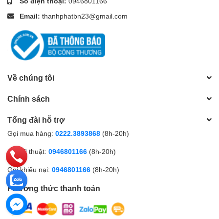
Số điện thoại:
0946801166
3200MHz mang đến việc xử lý đa tác vụ được mượt mà hơn giúp
hạn chế giật khi bạn mở rất nhiều tab cùng một lúc.
Email:
thanhphatbn23@gmail.com
Về chúng tôi
Chính sách
Tổng đài hỗ trợ
Gọi mua hàng:
0222.3893868
(8h-20h)
Gọi kỹ thuật:
0946801166
(8h-20h)
Gọi khiếu nại:
0946801166
(8h-20h)
Phương thức thanh toán