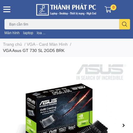
0
Màn hình
laptop
loa ...
Trang chủ
/
VGA - Card Màn Hình
/
VGA Asus GT 730 SL 2GD5 BRK