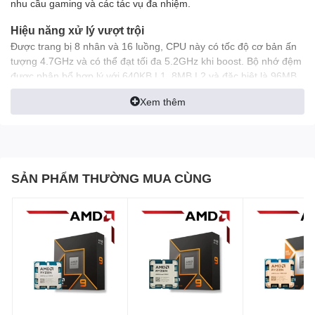
nhu cầu gaming và các tác vụ đa nhiệm.
Hiệu năng xử lý vượt trội
Được trang bị 8 nhân và 16 luồng, CPU này có tốc độ cơ bản ấn
tượng 4.7GHz và có thể đạt tối đa 5.2GHz khi boost. Bộ nhớ đệm
được phân bổ hợp lý với 640KB L1, 8MB L2 và đặc biệt là 96MB
L3, giúp tối ưu hiệu suất xử lý và giảm thiểu độ trễ trong các tác
Xem thêm
vụ.
SẢN PHẨM THƯỜNG MUA CÙNG