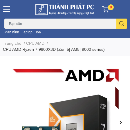
0
Màn hình
laptop
loa ...
Trang chủ
/
CPU AMD
/
CPU AMD Ryzen 7 9800X3D (Zen 5| AM5| 9000 series)