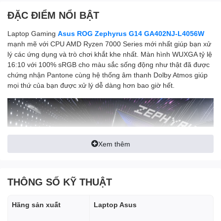
ĐẶC ĐIỂM NỔI BẬT
Laptop Gaming
Asus ROG Zephyrus G14 GA402NJ-L4056W
mạnh mẽ với CPU AMD Ryzen 7000 Series mới nhất giúp bạn xử
lý các ứng dụng và trò chơi khắt khe nhất. Màn hình WUXGA tỷ lệ
16:10 với 100% sRGB cho màu sắc sống động như thật đã được
chứng nhận Pantone cùng hệ thống âm thanh Dolby Atmos giúp
mọi thứ của bạn được xử lý dễ dàng hơn bao giờ hết.
Xem thêm
THÔNG SỐ KỸ THUẬT
Hãng sản xuất
Laptop Asus
Sáng tạo với màn hình AniMe MaTrix
Màn hình AniMe Matrix trên ROG Zephyrus G14 thể hiện khả