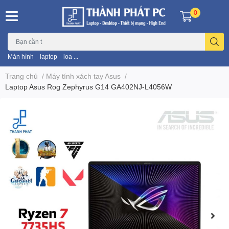
0
Màn hình
laptop
loa ...
Trang chủ
/
Máy tính xách tay Asus
/
Laptop Asus Rog Zephyrus G14 GA402NJ-L4056W