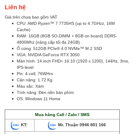
Liên hệ
Giá trên chưa bao gồm VAT
CPU: AMD Ryzen™ 7 7735HS (up to 4.7GHzz, 16M
Cache)
RAM: 16GB (8GB SO-DIMM + 8GB on board) DDR5-
4800Mhz (nâng cấp tối đa 24GB)
Ổ cứng: 512GB PCIe® 4.0 NVMe™ M.2 SSD
VGA: NVIDIA GeForce RTX 3050
Màn hình: 14 inch FHD+ 16:10 (1920 x 1200), 144Hz, 3ms,
IPS-level
Pin: 4-cell, 76WHrs
Cân nặng: 1.72 Kg
Màu sắc: Xám
Tính năng: Đèn nền bàn phím
OS: Windows 11 Home
Mua hàng Call / Zalo / SMS
KT:
Mr. Thuận
0946 801 166